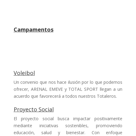
Campamentos
Creamos campamentos llenos de diversión y
aprendizaje. Con monitores altamente cualificados,
ofrecemos experiencias únicas que fusionan deportes,
juegos y actividades al aire libre.
Voleibol
Un convenio que nos hace ilusión por lo que podemos
ofrecer, ARENAL EMEVE y TOTAL SPORT llegan a un
acuerdo que favorecerá a todos nuestros Totaleros.
Proyecto Social
El proyecto social busca impactar positivamente
mediante iniciativas sostenibles, promoviendo
educación, salud y bienestar. Con enfoque