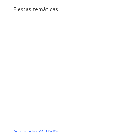
Fiestas temáticas
Fiesta de la espuma, de burbujas o de nieve.
Disponemos de las máquinas necesarias y de personal
especializado para su manejo.
Actividades ACTIVAS