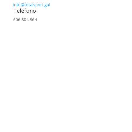
info@totalsport.gal
Teléfono
606 804 864
Financiado por el Programa KIT Digital. Plan de
Recuperación, Transformación y Resiliencia de España
“Next Generation EU»