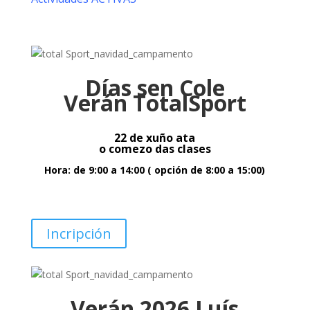
Días sen Cole
Verán TotalSport
22 de x
uño ata
o
comezo das clases
Hora: de 9:00 a 14:00
( opción de 8:00 a 15:00)
Incripción
Verán 2026 Luís