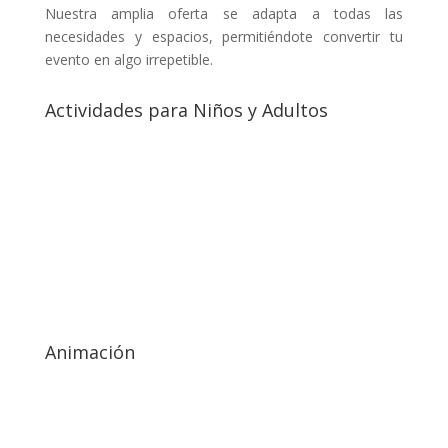
Nuestra amplia oferta se adapta a todas las
necesidades y espacios, permitiéndote convertir tu
evento en algo irrepetible.
Actividades para Niños y Adultos
Todos los/as monitores/as son personas tituladas y
cualificadas, como Licenciados/as en Ciencias de la
Actividad Física y del Deporte, Diplomados/as,
Técnicos/as en Actividad Física y Deportiva,
Técnicos/as en Actividades al aire libre, Monitores/as
Deportivos/as, Monitores/as socioculturales,
Monitores/as de Tiempo Libre, Entrenadores/as de
diferentes deportes y mucho más
Animación
Disfruta de todo tipo de juegos de cooperación,
competitivo, tradicional, maquillaje facial, globoflexia,
ayuda en la comida o merienda según necesidades