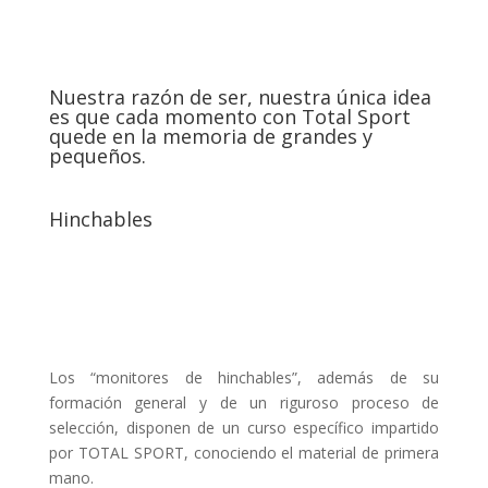
CREAR EXPERIENCIAS INOLVIDABLES
Nuestra razón de ser, nuestra única idea
es que cada momento con Total Sport
quede en la memoria de grandes y
pequeños.
Hinchables
Total Sport te ofrece una amplia oferta de hinchables,
todos ellos del mejor material. Revisados
continuamente y probados antes de uso, ponemos a
tu disposición los permisos, homologaciones y
seguros que garantizan una experiencia inolvidable.
Los “monitores de hinchables”, además de su
formación general y de un riguroso proceso de
selección, disponen de un curso específico impartido
por TOTAL SPORT, conociendo el material de primera
mano.