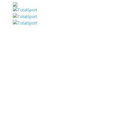
PROYECTO SOCIAL
En respuesta a la crisis global que enfrentamos y
pausa forzada de nuestras operaciones, surge una
nueva propósito y responsabilidad.
Con la reanudación de nuestras actividades, los
responsables En TOTAL SPORT imaginamos una
visión más amplia: Contribuir significativamente a la
sociedad y mejorarla calidad de vida de las personas.
De este impulso nació la idea de un PROYECTO
TOTAL sin con fines de lucro, enfocados a los usuarios
de nuestra empresa (Municipios, ANPas, particulares,
etc.) y la población en general, priorizando