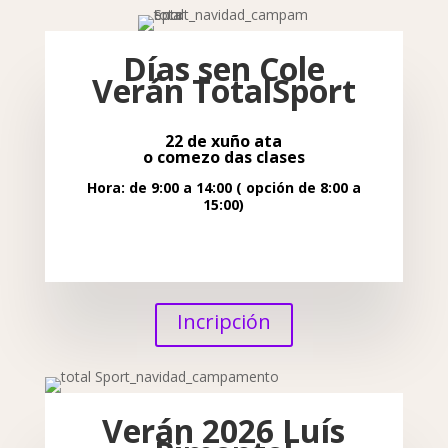
Días sen Cole
Verán TotalSport
22 de x
uño ata
o
comezo das clases
Hora: de 9:00 a 14:00
( opción de 8:00 a
15:00)
Incripción
Verán 2026 Luís